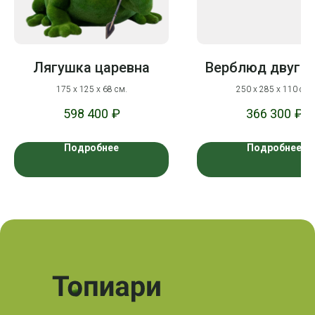
Лягушка царевна
Верблюд двуго
175 х 125 х 68 см.
250 х 285 х 110 см.
598 400
₽
366 300
₽
Подробнее
Подробнее