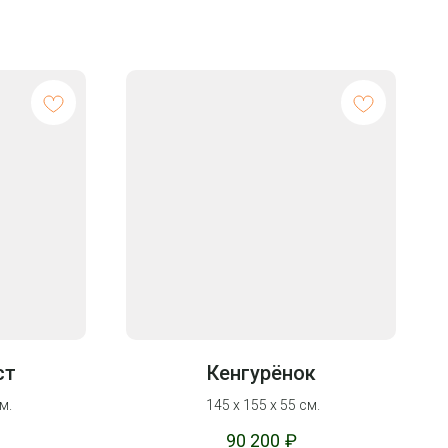
ст
Кенгурёнок
м.
145 х 155 х 55 см.
90 200
₽