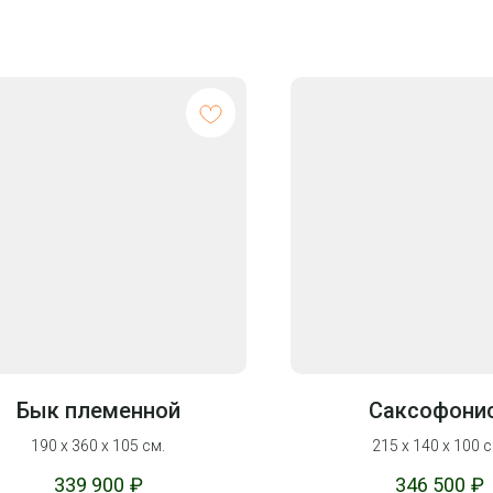
Бык племенной
Саксофони
190 х 360 х 105 см.
215 х 140 х 100 с
339 900
₽
346 500
₽