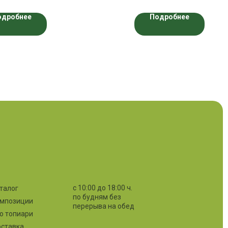
одробнее
Подробнее
с 10:00 до 18:00 ч.
талог
по будням без
мпозиции
перерыва на обед
о топиари
ставка