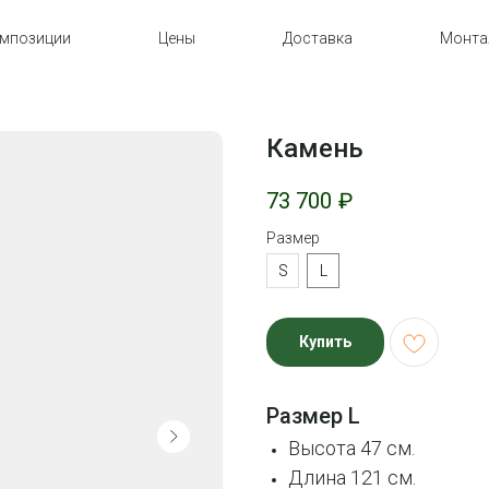
мпозиции
Цены
Доставка
Монт
Камень
73 700
₽
Размер
S
L
Купить
Размер L
Высота 47 см.
Длина 121 см.