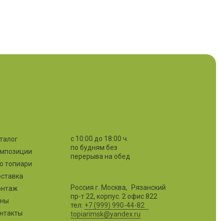
с 10:00 до 18:00 ч.
талог
по будням без
мпозиции
перерыва на обед
о топиари
ставка
Россия г. Москва, Рязанский
онтаж
пр-т 22, корпус. 2 офис 822
ены
тел:
+7 (999) 990-44-82
нтакты
topiarimsk@yandex.ru