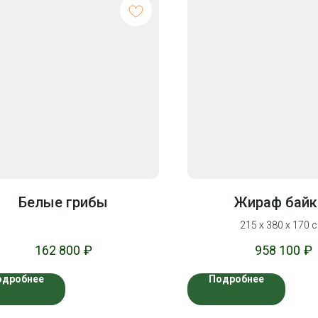
Белые грибы
Жираф байк
215 х 380 х 170 с
162 800
₽
958 100
₽
одробнее
Подробнее