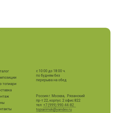
с 10:00 до 18:00 ч.
талог
по будням без
мпозиции
перерыва на обед
о топиари
ставка
Россия г. Москва, Рязанский
онтаж
пр-т 22, корпус. 2 офис 822
ены
тел:
+7 (999) 990-44-82
нтакты
topiarimsk@yandex.ru