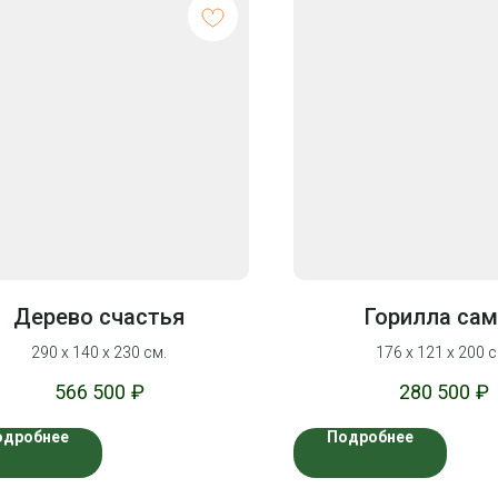
Дерево счастья
Горилла са
290 х 140 х 230 см.
176 х 121 х 200 с
566 500
₽
280 500
₽
одробнее
Подробнее