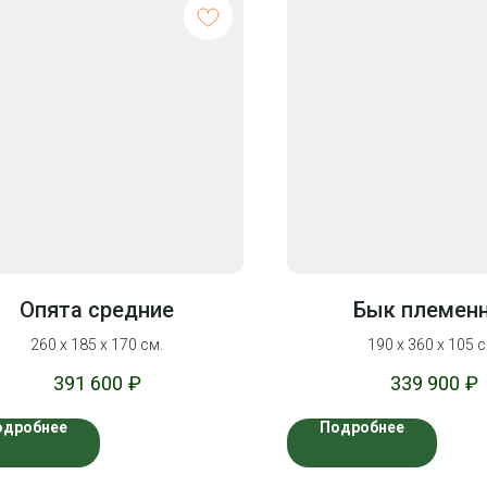
Опята средние
Бык племен
260 х 185 х 170 см.
190 х 360 х 105 с
391 600
₽
339 900
₽
одробнее
Подробнее