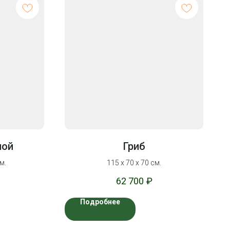
ной
Гриб
м.
115 х 70 х 70 см.
62 700
₽
Подробнее