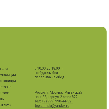
с 10:00 до 18:00 ч.
талог
по будням без
мпозиции
перерыва на обед
о топиари
ставка
Россия г. Москва, Рязанский
онтаж
пр-т 22, корпус. 2 офис 822
ены
тел:
+7 (999) 990-44-82
нтакты
topiarimsk@yandex.ru