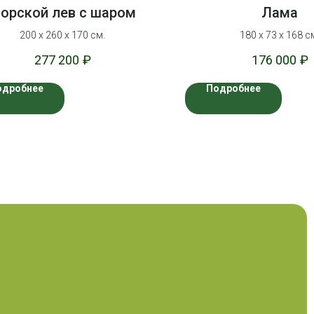
орской лев с шаром
Лама
200 х 260 х 170 см.
180 х 73 х 168 с
277 200
₽
176 000
₽
одробнее
Подробнее