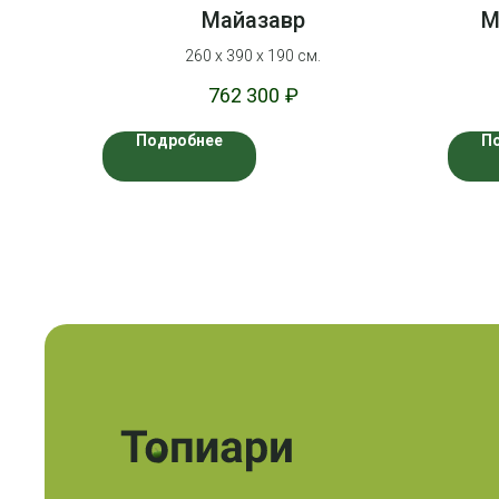
Майазавр
М
260 х 390 х 190 см.
762 300
₽
Подробнее
П