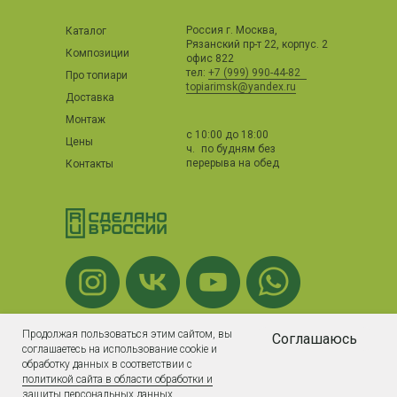
Россия г. Москва,
Каталог
Рязанский пр-т 22, корпус. 2
Композиции
офис 822
тел:
+7 (999) 990-44-82
Про топиари
topiarimsk@yandex.ru
Доставка
Монтаж
с 10:00 до 18:00
Цены
ч. по будням без
перерыва на обед
Контакты
Продолжая пользоваться этим сайтом, вы
Соглашаюсь
соглашаетесь на использование сookie и
обработку данных в соответствии с
Политика в отношении обработки и хранения
политикой сайта в области обработки и
персональных данных
защиты персональных данных